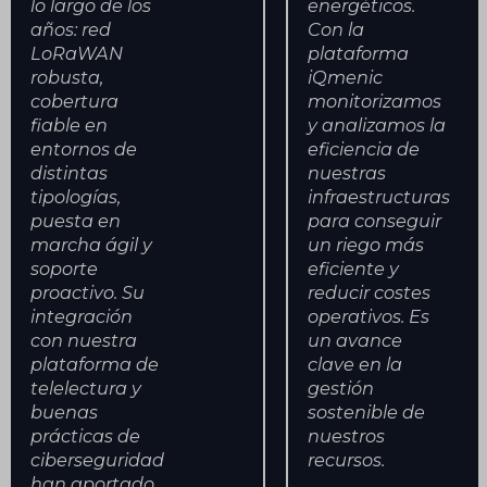
lo largo de los
energéticos.
años: red
Con la
LoRaWAN
plataforma
robusta,
iQmenic
cobertura
monitorizamos
fiable en
y analizamos la
entornos de
eficiencia de
distintas
nuestras
tipologías,
infraestructuras
puesta en
para conseguir
marcha ágil y
un riego más
soporte
eficiente y
proactivo. Su
reducir costes
integración
operativos. Es
con nuestra
un avance
plataforma de
clave en la
telelectura y
gestión
buenas
sostenible de
prácticas de
nuestros
ciberseguridad
recursos.
han aportado