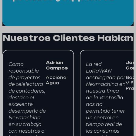
Nuestros Clientes Hablan
Adrián
Jos
Como
La red
Campos
Gon
responsable
LoRaWAN
de proyectos
desplegada por
Acciona
Bod
Agua
Viñ
de telelectura
Nexmachina en
Pra
de contadores,
nuestra finca
destaco el
de la Ventosilla
excelente
nos ha
desempeño de
permitido tener
Nexmachina
un control en
en su trabajo
tiempo real de
con nosotros a
los consumos