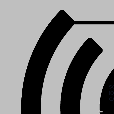
S
I
C