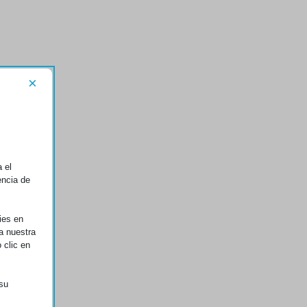
×
 el
encia de
ies en
a nuestra
 clic en
 su