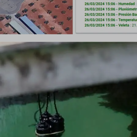
Mostrar detalles
okieConsent
vacyRefuseCookiesHideBar
_WPT_TO
WPT_Show_Hide_tmp
tGlobTipTmp