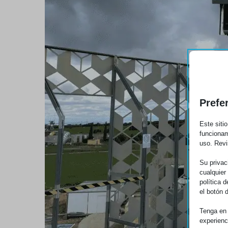
Prefe
Este siti
funcionam
uso. Revi
Su privac
cualquier
política 
el botón 
Tenga en 
experienc