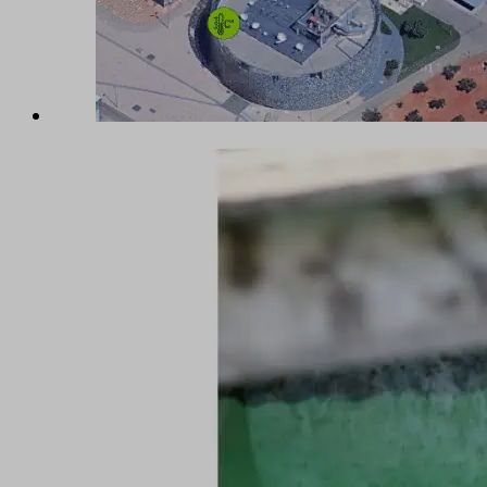
_dd_s
aviaCo
aviaPri
fc_*
SLO_G
SLO_G
SLO_wp