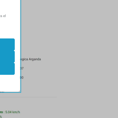
a el
er
mostrar
 web.
n las